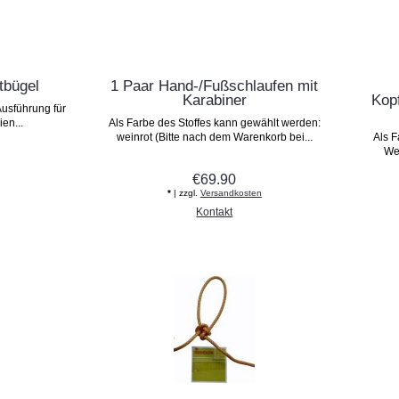
tbügel
1 Paar Hand-/Fußschlaufen mit
Karabiner
Kop
usführung für
en...
Als Farbe des Stoffes kann gewählt werden:
weinrot (Bitte nach dem Warenkorb bei...
Als F
Wei
€69.90
*
| zzgl.
Versandkosten
Kontakt