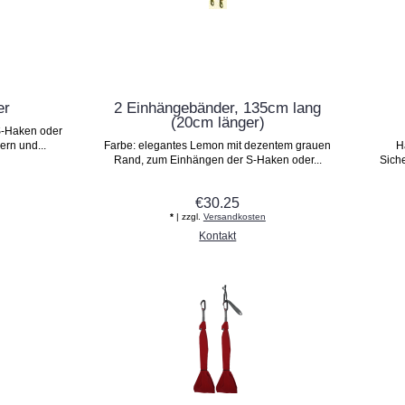
er
2 Einhängebänder, 135cm lang
(20cm länger)
S-Haken oder
ern und...
Farbe: elegantes Lemon mit dezentem grauen
H
Rand, zum Einhängen der S-Haken oder...
Siche
€30.25
*
| zzgl.
Versandkosten
Kontakt