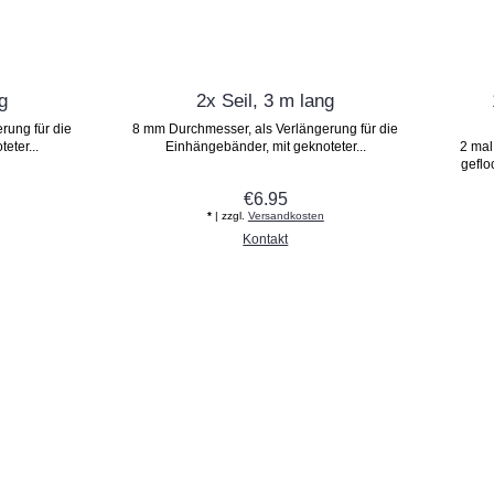
g
2x Seil, 3 m lang
rung für die
8 mm Durchmesser, als Verlängerung für die
eter...
Einhängebänder, mit geknoteter...
2 mal
geflo
€6.95
*
| zzgl.
Versandkosten
Kontakt