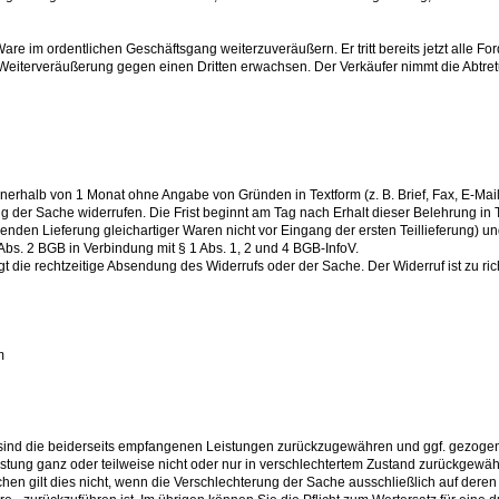
 Ware im ordentlichen Geschäftsgang weiterzuveräußern. Er tritt bereits jetzt all
 Weiterveräußerung gegen einen Dritten erwachsen. Der Verkäufer nimmt die Abtre
nerhalb von 1 Monat ohne Angabe von Gründen in Textform (z. B. Brief, Fax, E-Mail
 der Sache widerrufen. Die Frist beginnt am Tag nach Erhalt dieser Belehrung in 
nden Lieferung gleichartiger Waren nicht vor Eingang der ersten Teillieferung) un
Abs. 2 BGB in Verbindung mit § 1 Abs. 1, 2 und 4 BGB-InfoV.
t die rechtzeitige Absendung des Widerrufs oder der Sache. Der Widerruf ist zu ric
m
 sind die beiderseits empfangenen Leistungen zurückzugewähren und ggf. gezoge
tung ganz oder teilweise nicht oder nur in verschlechtertem Zustand zurückgewäh
hen gilt dies nicht, wenn die Verschlechterung der Sache ausschließlich auf deren