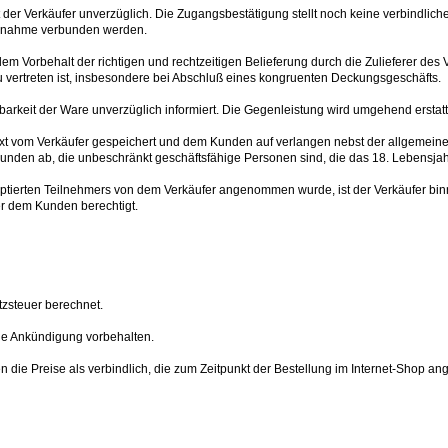
 der Verkäufer unverzüglich. Die Zugangsbestätigung stellt noch keine verbindlic
Annahme verbunden werden.
em Vorbehalt der richtigen und rechtzeitigen Belieferung durch die Zulieferer des Ve
zu vertreten ist, insbesondere bei Abschluß eines kongruenten Deckungsgeschäfts.
barkeit der Ware unverzüglich informiert. Die Gegenleistung wird umgehend erstatt
text vom Verkäufer gespeichert und dem Kunden auf verlangen nebst der allgemei
 Kunden ab, die unbeschränkt geschäftsfähige Personen sind, die das 18. Lebensjah
eptierten Teilnehmers von dem Verkäufer angenommen wurde, ist der Verkäufer bi
er dem Kunden berechtigt.
zsteuer berechnet.
ge Ankündigung vorbehalten.
n die Preise als verbindlich, die zum Zeitpunkt der Bestellung im Internet-Shop a