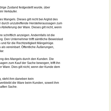
rige Zustand festgestellt wurde, über
eim Verkäufer.
 Mangels. Dieses gilt nicht bei Arglist des
her durch unzutreffende Herstelleraussagen zum
b Ablieferung der Ware. Dieses gilt nicht, wenn
chriftlich anzeigen. Andernfalls ist die
. Den Unternehmer trifft sämtliche Beweislast
 und für die Rechtzeitigkeit Mängelrüge.
 als vereinbart. Öffentliche Äußerungen,
ar.
llung des Mangels durch den Kunden. Die
sagen zum Kauf der Sache bewogen, trifft ihn
er Ware. Dies gilt nicht, wenn der Kunde dem
g, steht ihm daneben kein
erbleibt die Ware beim Kunden, soweit ihm
haften Sache.