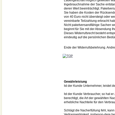
Ladengeschäft möglich gewesen wäre
Ingebrauchnahme der Sache entstand
deren Wert beeinträchtigt. Paketve
Sie haben die Kosten der Rücksendu
von 40 Euro nicht übersteigt oder w
vereinbarte Teilzahlung erbracht hab
Nicht paketversandfähige Sachen wer
beginnt für Sie mit der Absendung I
Dieses Widerrufsrecht besteht entsp
eindeutig auf die persönlichen Bedü
Ende der Widerrufsbelehrung. Andre
Gewährleistung
Ist der Kunde Unternehmer, leistet
Ist der Kunde Verbraucher, so hat er
berechtigt, die Art der gewählten N
erhebliche Nachteile für den Verbrau
Schlägt die Nacherfüllung fehl, kan
Vertragswidrigkeit, insbeson-dere be