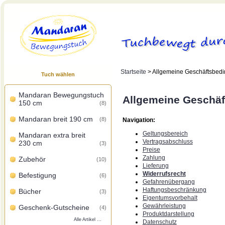
Startseite
> Allgemeine Geschäftsbed
Tuch wählen
Mandaran Bewegungstuch
Allgemeine Geschä
150 cm
(8)
Mandaran breit 190 cm
(8)
Navigation:
Geltungsbereich
Mandaran extra breit
Vertragsabschluss
230 cm
(3)
Preise
Zahlung
Zubehör
(10)
Lieferung
Widerrufsrecht
Befestigung
(6)
Gefahrenübergang
Haftungsbeschränkung
Bücher
(3)
Eigentumsvorbehalt
Gewährleistung
Geschenk-Gutscheine
(4)
Produktdarstellung
Alle Artikel ...
Datenschutz