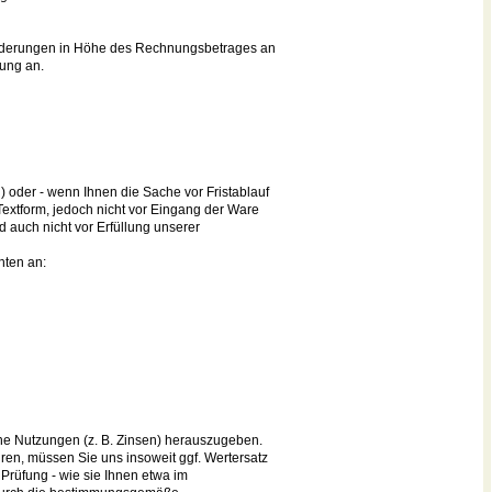
e Forderungen in Höhe des Rechnungsbetrages an
tung an.
) oder - wenn Ihnen die Sache vor Fristablauf
Textform, jedoch nicht vor Eingang der Ware
d auch nicht vor Erfüllung unserer
hten an:
ne Nutzungen (z. B. Zinsen) herauszugeben.
ren, müssen Sie uns insoweit ggf. Wertersatz
 Prüfung - wie sie Ihnen etwa im