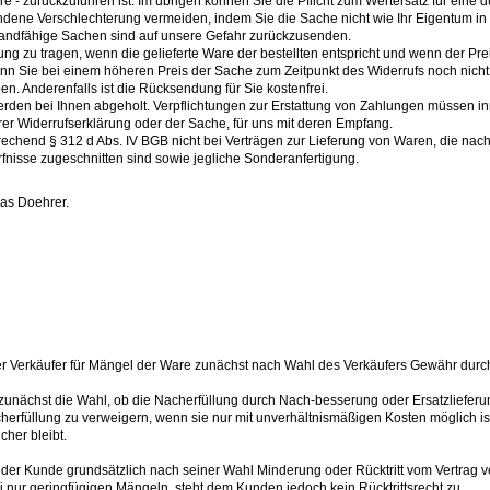
 - zurückzuführen ist. Im übrigen können Sie die Pflicht zum Wertersatz für ein
ene Verschlechterung vermeiden, indem Sie die Sache nicht wie Ihr Eigentum i
rsandfähige Sachen sind auf unsere Gefahr zurückzusenden.
ng zu tragen, wenn die gelieferte Ware der bestellten entspricht und wenn der P
enn Sie bei einem höheren Preis der Sache zum Zeitpunkt des Widerrufs noch nicht
en. Anderenfalls ist die Rücksendung für Sie kostenfrei.
den bei Ihnen abgeholt. Verpflichtungen zur Erstattung von Zahlungen müssen inne
hrer Widerrufserklärung oder der Sache, für uns mit deren Empfang.
rechend § 312 d Abs. IV BGB nicht bei Verträgen zur Lieferung von Waren, die na
rfnisse zugeschnitten sind sowie jegliche Sonderanfertigung.
as Doehrer.
 der Verkäufer für Mängel der Ware zunächst nach Wahl des Verkäufers Gewähr dur
 zunächst die Wahl, ob die Nacherfüllung durch Nach-besserung oder Ersatzlieferung
acherfüllung zu verweigern, wenn sie nur mit unverhältnismäßigen Kosten möglich i
cher bleibt.
n der Kunde grundsätzlich nach seiner Wahl Minderung oder Rücktritt vom Vertrag v
i nur geringfügigen Mängeln, steht dem Kunden jedoch kein Rücktrittsrecht zu.