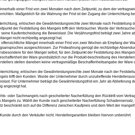
nerhalb einer Frist von zwei Monaten nach dem Zeitpunkt, zu dem der vertragswid
terrichten. Maßgeblich für die Wahrung der Frist ist der Zugang der Unterrichtung b
errichtung, erlöschen die Gewährleistungsrechte zwei Monate nach Feststellung des
Zeitpunkt der Feststellung des Mangels trifft den Verbraucher. Wurde der Verbrauc
ür seine Kaufentscheidung die Beweislast. Die Verjährungsfrist beträgt zwei Jahre a
angel nicht rechtzeitig angezeigt hat.
fensichtliche Mängel innerhalb einer Frist von zwei Wochen ab Empfang der Ware s
anspruches ausgeschlossen. Zur Fristwahrung genügt die rechtzeitige Absendung
nsbesondere für den Mangel selbst, für den Zeitpunkt der Feststellung des Mangels
Beschaffenheit der Ware grundsätzlich nur die Produkt-beschreibung des Herstellers
tellers stellen daneben keine vertragsmäßige Beschaffenheitsangabe der Ware d
nterrichtung, erlöschen die Gewährleistungsrechte zwei Monate nach der Festste
ngels trifft den Kunden. Wurde der Unternehmer durch unzutreffende Herstelleraus
islast. Für Unternehmer beträgt die Gewährleistungsfrist ein Jahr ab Ablieferung d
ig angezeigt hat.
hts- oder Sachmangels nach gescheiterter Nacherfüllung den Rücktritt vom Vertra
angels zu. Wählt der Kunde nach gescheiterter Nacherfüllung Schadensersatz, v
tz beschränkt sich auf die Differenz zwischen Kaufpreis und dem Wert der mangel
 Kunde durch den Verkäufer nicht. Herstellergarantien bleiben hiervon unberührt.