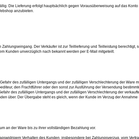
fällig. Die Lieferung erfolgt hauptsächlich gegen Vorausüberweisung auf das Konto 
Webshop anzubieten.
Zahlungseingang. Der Verkäufer ist zur Teillieferung und Teilleistung berechtigt, 
dem Kunden unverzüglich nach bekannt werden per E-Mail mitgeteilt.
 Gefahr des zufälligen Untergangs und der zufälligen Verschlechterung der Ware 
editeur, den Frachtführer oder den sonst zur Ausführung der Versendung bestimmt
 Gefahr des zufälligen Untergangs und der zufälligen Verschlechterung der verkau
en über. Der Übergabe steht es gleich, wenn der Kunde im Verzug der Annahme i
tum an der Ware bis zu ihrer vollständigen Bezahlung vor.
ertragswidrigem Verhalten des Kunden, insbesondere bei Zahlungsverzug, vom Vertr