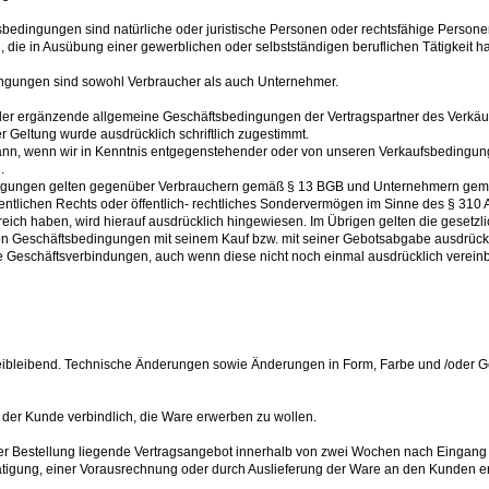
bedingungen sind natürliche oder juristische Personen oder rechtsfähige Persone
 die in Ausübung einer gewerblichen oder selbstständigen beruflichen Tätigkeit h
ngungen sind sowohl Verbraucher als auch Unternehmer.
 ergänzende allgemeine Geschäftsbedingungen der Vertragspartner des Verkäufer
er Geltung wurde ausdrücklich schriftlich zugestimmt.
ann, wenn wir in Kenntnis entgegenstehender oder von unseren Verkaufsbedin
.
ngungen gelten gegenüber Verbrauchern gemäß § 13 BGB und Unternehmern gemä
fentlichen Rechts oder öffentlich- rechtliches Sondervermögen im Sinne des § 310 A
eich haben, wird hierauf ausdrücklich hingewiesen. Im Übrigen gelten die gesetzli
n Geschäftsbedingungen mit seinem Kauf bzw. mit seiner Gebotsabgabe ausdrückli
ge Geschäftsverbindungen, auch wenn diese nicht noch einmal ausdrücklich verein
freibleibend. Technische Änderungen sowie Änderungen in Form, Farbe und /oder
t der Kunde verbindlich, die Ware erwerben zu wollen.
in der Bestellung liegende Vertragsangebot innerhalb von zwei Wochen nach Ein
ätigung, einer Vorausrechnung oder durch Auslieferung der Ware an den Kunden er