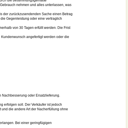
e durch die bestimmungsgemäße
n Gebrauch nehmen und alles unterlassen, was
reis der zurückzusendenden Sache einen Betrag
 die Gegenleistung oder eine vertraglich
rhalb von 30 Tagen erfüllt werden. Die Frist
ch Kundenwunsch angefertigt werden oder die
ch Nachbesserung oder Ersatzlieferung.
 erfolgen soll. Der Verkäufer ist jedoch
st und die andere Art der Nacherfüllung ohne
erlangen. Bei einer geringfügigen