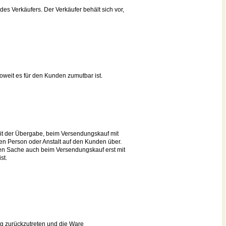
des Verkäufers. Der Verkäufer behält sich vor,
soweit es für den Kunden zumutbar ist.
mit der Übergabe, beim Versendungskauf mit
en Person oder Anstalt auf den Kunden über.
ften Sache auch beim Versendungskauf erst mit
st.
ag zurückzutreten und die Ware