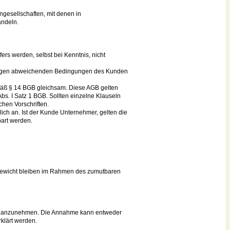
ngesellschaften, mit denen in
andeln.
s werden, selbst bei Kenntnis, nicht
gungen abweichenden Bedingungen des Kunden
ß § 14 BGB gleichsam. Diese AGB gelten
bs. I Satz 1 BGB. Sollten einzelne Klauseln
chen Vorschriften.
ch an. Ist der Kunde Unternehmer, gelten die
bart werden.
 Gewicht bleiben im Rahmen des zumutbaren
gang anzunehmen. Die Annahme kann entweder
klärt werden.