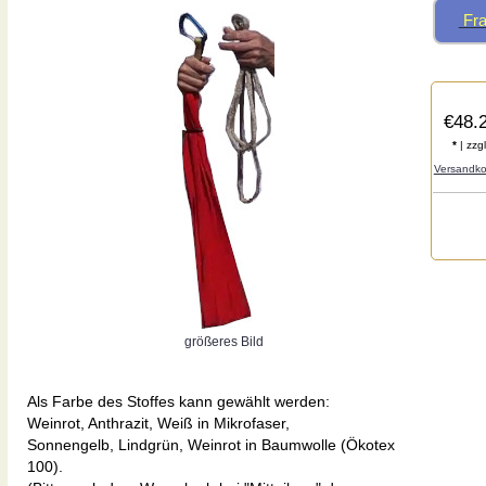
Fra
€48.
*
| zzgl
Versandko
größeres Bild
Als Farbe des Stoffes kann gewählt werden:
Weinrot, Anthrazit, Weiß in Mikrofaser,
Sonnengelb, Lindgrün, Weinrot in Baumwolle (Ökotex
100).