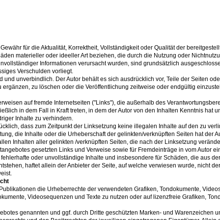
Gewähr für die Aktualität, Korrektheit, Vollständigkeit oder Qualität der bereitges
häden materieller oder ideeller Art beziehen, die durch die Nutzung oder Nichtnut
unvollständiger Informationen verursacht wurden, sind grundsätzlich ausgeschlosse
ssiges Verschulden vorliegt.
nd und unverbindlich. Der Autor behält es sich ausdrücklich vor, Teile der Seiten
ergänzen, zu löschen oder die Veröffentlichung zeitweise oder endgültig einzustel
Verweisen auf fremde Internetseiten ("Links"), die außerhalb des Verantwortungsber
eßlich in dem Fall in Kraft treten, in dem der Autor von den Inhalten Kenntnis hat
riger Inhalte zu verhindern.
rücklich, dass zum Zeitpunkt der Linksetzung keine illegalen Inhalte auf den zu ve
tung, die Inhalte oder die Urheberschaft der gelinkten/verknüpften Seiten hat der Aut
llen Inhalten aller gelinkten /verknüpften Seiten, die nach der Linksetzung veränder
etangebotes gesetzten Links und Verweise sowie für Fremdeinträge in vom Autor ei
e, fehlerhafte oder unvollständige Inhalte und insbesondere für Schäden, die aus d
stehen, haftet allein der Anbieter der Seite, auf welche verwiesen wurde, nicht der
eist.
cht
len Publikationen die Urheberrechte der verwendeten Grafiken, Tondokumente, Vid
ondokumente, Videosequenzen und Texte zu nutzen oder auf lizenzfreie Grafiken, 
ngebotes genannten und ggf. durch Dritte geschützten Marken- und Warenzeichen