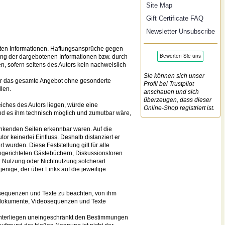
Site Map
Gift Certificate FAQ
Newsletter Unsubscribe
tellten Informationen. Haftungsansprüche gegen
zung der dargebotenen Informationen bzw. durch
n, sofern seitens des Autors kein nachweislich
Sie können sich unser
 oder das gesamte Angebot ohne gesonderte
Profil bei Trustpilot
len.
anschauen und sich
überzeugen, dass dieser
eiches des Autors liegen, würde eine
Online-Shop registriert ist.
 und es ihm technisch möglich und zumutbar wäre,
rlinkenden Seiten erkennbar waren. Auf die
or keinerlei Einfluss. Deshalb distanziert er
t wurden. Diese Feststellung gilt für alle
ngerichteten Gästebüchern, Diskussionsforen
er Nutzung oder Nichtnutzung solcherart
jenige, der über Links auf die jeweilige
eosequenzen und Texte zu beachten, von ihm
Tondokumente, Videosequenzen und Texte
 unterliegen uneingeschränkt den Bestimmungen