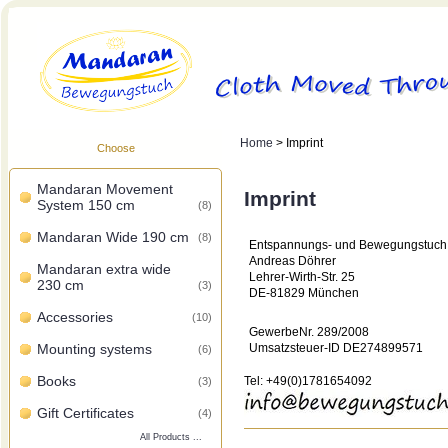
Home
> Imprint
Choose
Mandaran Movement
Imprint
System 150 cm
(8)
Mandaran Wide 190 cm
(8)
Entspannungs- und Bewegungstuch
Andreas Döhrer
Mandaran extra wide
Lehrer-Wirth-Str. 25
230 cm
(3)
DE-81829 München
Accessories
(10)
GewerbeNr. 289/2008
Umsatzsteuer-ID DE274899571
Mounting systems
(6)
Books
Tel: +49(0)1781654092
(3)
Gift Certificates
(4)
All Products ...