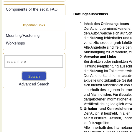
Components of the set & FAQ
Haftungsausschluss
Inhalt des Onlineangebotes
Important Links
Der Autor übernimmt keinerlei 
den Autor, welche sich auf Sc
Mounting/Fastening
die Nutzung fehlerhafter und 
vorsätzliches oder grob fahrlä
Workshops
Alle Angebote sind freibleibe
Ankündigung zu verändern, zu 
Verweise und Links
Bei direkten oder indirekten 
Haftungsverpflichtung ausschli
die Nutzung im Falle rechtswid
Der Autor erklärt hiermit ausd
aktuelle und zukünftige Gestal
Advanced Search
sich hiermit ausdrücklich von a
innerhalb des eigenen Intern
und Mailinglisten. Für illegal
dargebotener Informationen ent
Veröffentlichung lediglich verw
Urheber- und Kennzeichenre
Der Autor ist bestrebt, in al
selbst erstellte Grafiken, T
zurückzugreifen.
Alle innerhalb des Interneta