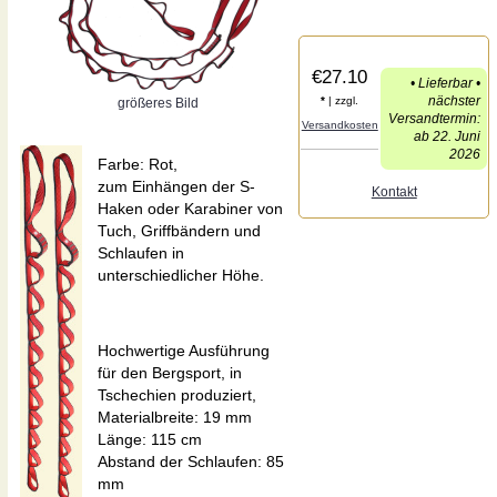
€27.10
• Lieferbar •
nächster
*
| zzgl.
größeres Bild
Versandtermin:
Versandkosten
ab 22. Juni
2026
Farbe: Rot,
zum Einhängen der S-
Kontakt
Haken oder Karabiner von
Tuch, Griffbändern und
Schlaufen in
unterschiedlicher Höhe.
Hochwertige Ausführung
für den Bergsport, in
Tschechien produziert,
Materialbreite: 19 mm
Länge: 115 cm
Abstand der Schlaufen: 85
mm