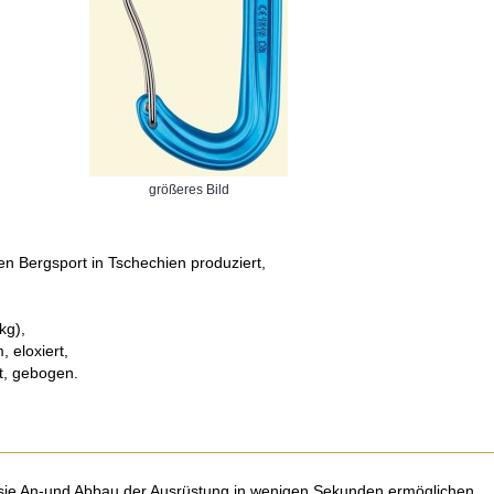
größeres Bild
n Bergsport in Tschechien produziert,
kg),
 eloxiert,
t, gebogen.
da sie An-und Abbau der Ausrüstung in wenigen Sekunden ermöglichen.