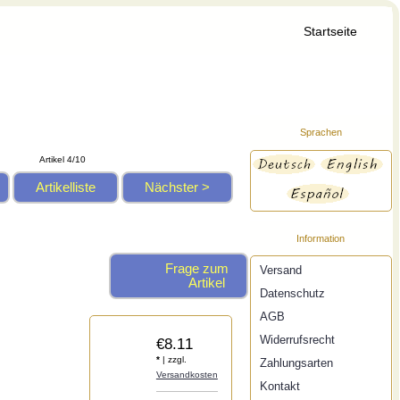
Startseite
Sprachen
Artikel 4/10
Artikelliste
Nächster >
Information
Frage zum
Versand
Artikel
Datenschutz
AGB
Widerrufsrecht
€8.11
*
| zzgl.
Zahlungsarten
Versandkosten
Kontakt