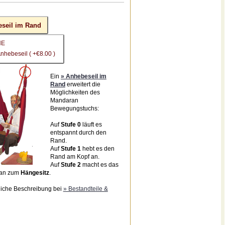
seil im Rand
NE
Anhebeseil ( +€8.00 )
Ein
» Anhebeseil im
Rand
erweitert die
Möglichkeiten des
Mandaran
Bewegungstuchs:
Auf
Stufe 0
läuft es
entspannt durch den
Rand.
Auf
Stufe 1
hebt es den
Rand am Kopf an.
Auf
Stufe 2
macht es das
an zum
Hängesitz
.
liche Beschreibung bei
» Bestandteile &