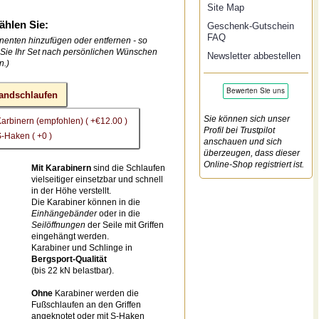
Site Map
ählen Sie:
Geschenk-Gutschein
FAQ
enten hinzufügen oder entfernen - so
Sie Ihr Set nach persönlichen Wünschen
Newsletter abbestellen
n.)
andschlaufen
Sie können sich unser
Karbinern (empfohlen) ( +€12.00 )
Profil bei Trustpilot
S-Haken ( +0 )
anschauen und sich
überzeugen, dass dieser
Online-Shop registriert ist.
Mit Karabinern
sind die Schlaufen
vielseitiger einsetzbar und schnell
in der Höhe verstellt.
Die Karabiner können in die
Einhängebänder
oder in die
Seilöffnungen
der Seile mit Griffen
eingehängt werden.
Karabiner und Schlinge in
Bergsport-Qualität
(bis 22 kN belastbar).
Ohne
Karabiner werden die
Fußschlaufen an den Griffen
angeknotet oder mit S-Haken