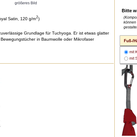
größeres Bild
Bitte w
2
(Kompon
oyal Satin, 120 g/m
)
können 
gestalte
 zuverlässige Grundlage für Tuchyoga. Er ist etwas glatter
 Bewegungstücher in Baumwolle oder Mikrofaser
Fuß-/H
mit 
mit 