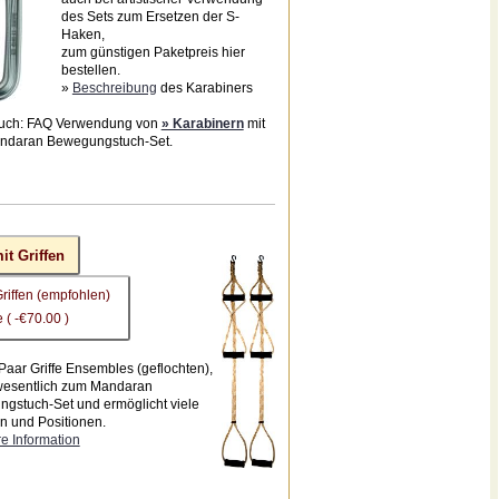
des Sets zum Ersetzen der S-
Haken,
zum günstigen Paketpreis hier
bestellen.
»
Beschreibung
des Karabiners
uch: FAQ Verwendung von
» Karabinern
mit
ndaran Bewegungstuch-Set.
it Griffen
Griffen (empfohlen)
 ( -€70.00 )
Paar Griffe Ensembles (geflochten),
wesentlich zum Mandaran
gstuch-Set und ermöglicht viele
 und Positionen.
e Information