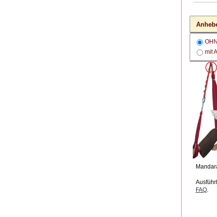
Anhebe
OH
mit 
Mandar
Ausführ
FAQ
.