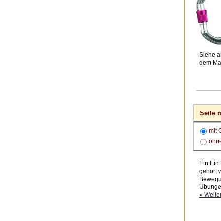
Siehe a
dem Ma
Seile m
mit 
ohne
Ein Ein 
gehört 
Bewegun
Übungen
» Weiter