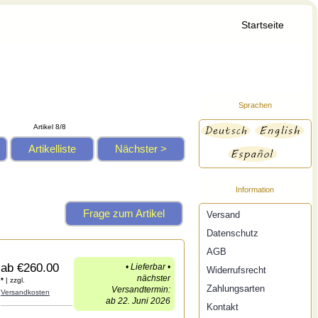
Startseite
Sprachen
Artikel 8/8
Artikelliste
Nächster >
Information
Frage zum Artikel
Versand
Datenschutz
AGB
ab
€260.00
• Lieferbar •
Widerrufsrecht
nächster
*
| zzgl.
Zahlungsarten
Versandtermin:
Versandkosten
ab 22. Juni 2026
Kontakt