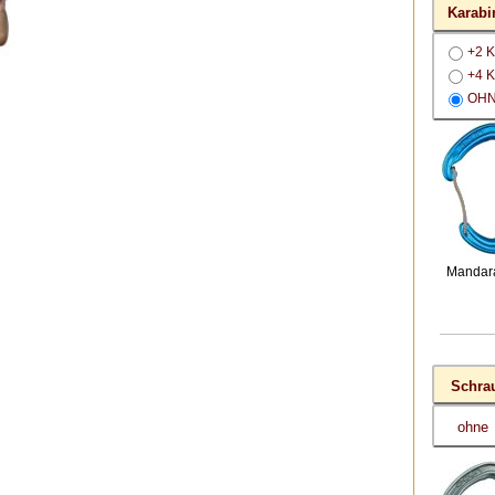
Karabi
+2 K
+4 K
OH
Mandar
Schra