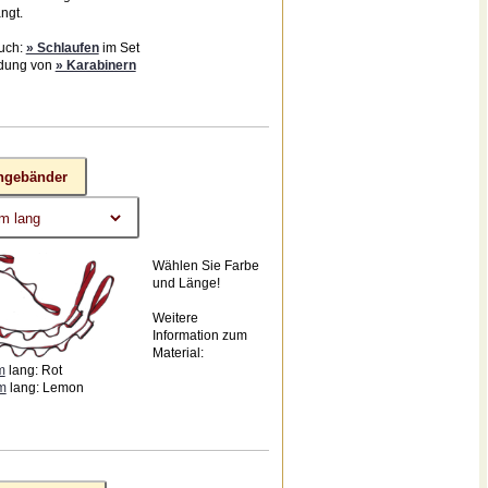
ngt.
uch:
» Schlaufen
im Set
dung von
» Karabinern
ngebänder
Wählen Sie Farbe
und Länge!
Weitere
Information zum
Material:
m
lang: Rot
m
lang: Lemon