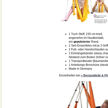
1 Tuch-Stoff, 150 cm breit,
angenehm im Hautkontakt,
ein
gepolsterter
Rand.
2 Seil-Ensembles mit je 3 Grif
2 Fuß- oder Handschlaufen aus
2 Einhängebänder (daisy cha
Abstand zum Boden (höher ode
1 Transportbeutel (Baumwolle
1 Anleitungs-Broschüre (deuts
Made in Germany
Einzelheiten bei
» Bestandteile & F