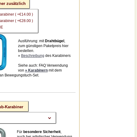
ner zusätzlich
arabiner ( +€14.00 )
arabiner ( +€28.00 )
NE
Ausführung: mit
Drahtbügel
,
zum günstigen Paketpreis hier
bestellen.
»
Beschreibung
des Karabiners
Siehe auch: FAQ Verwendung
von
» Karabinern
mit dem
an Bewegungstuch-Set.
ub-Karabiner
Für
besondere Sicherheit
,
auch bei artistischer Verwendung