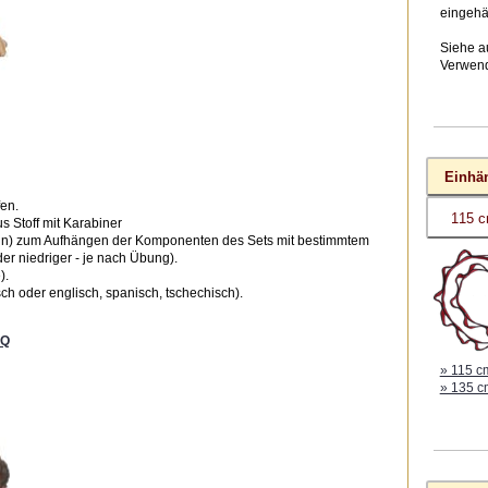
eingehä
Siehe a
Verwen
Einhä
fen.
 Stoff mit Karabiner
in) zum Aufhängen der Komponenten des Sets mit bestimmtem
r niedriger - je nach Übung).
).
ch oder englisch, spanisch, tschechisch).
AQ
» 115 c
» 135 c