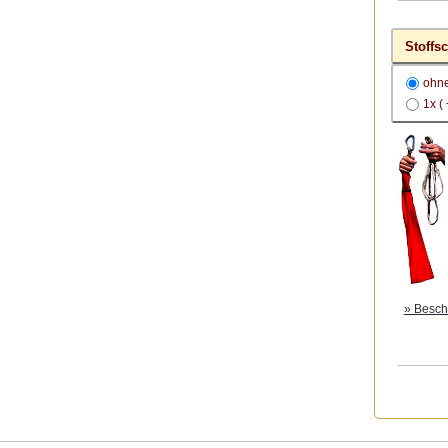
Stoffs
ohn
1x (
» Besch