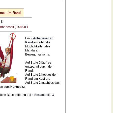
seil im Rand
NE
Anhebeseil ( +€8.00 )
Ein
» Anhebeseil im
Rand
erweitert die
Möglichkeiten des
Mandaran
Bewegungstuchs:
Auf
Stufe 0
läuft es
entspannt durch den
Rand.
Auf
Stufe 1
hebt es den
Rand am Kopf an.
Auf
Stufe 2
macht es das
an zum
Hängesitz
.
liche Beschreibung bei
» Bestandteile &