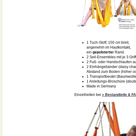
1 Tuch-Stoff, 150 cm breit,
angenehm im Hautkontakt,
ein
gepolsterter
Rand.
2 Seil-Ensembles mit je 3 Grif
2 Fuß- oder Handschlaufen aus
2 Einhängebänder (daisy cha
Abstand zum Boden (höher ode
1 Transportbeutel (Baumwolle
1 Anleitungs-Broschüre (deuts
Made in Germany
Einzelheiten bei
» Bestandteile & F