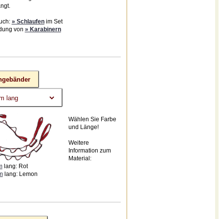
ngt.
uch:
» Schlaufen
im Set
dung von
» Karabinern
ngebänder
Wählen Sie Farbe
und Länge!
Weitere
Information zum
Material:
m
lang: Rot
m
lang: Lemon