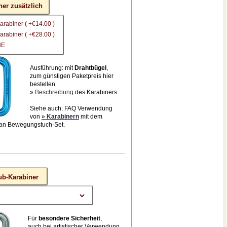
ner zusätzlich
arabiner ( +€14.00 )
arabiner ( +€28.00 )
NE
Ausführung: mit
Drahtbügel
,
zum günstigen Paketpreis hier
bestellen.
»
Beschreibung
des Karabiners
Siehe auch: FAQ Verwendung
von
» Karabinern
mit dem
an Bewegungstuch-Set.
ub-Karabiner
Für
besondere Sicherheit
,
auch bei artistischer Verwendung