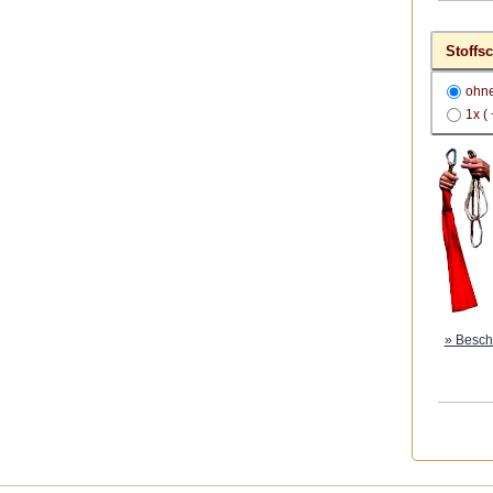
Stoffs
ohn
1x (
» Besch