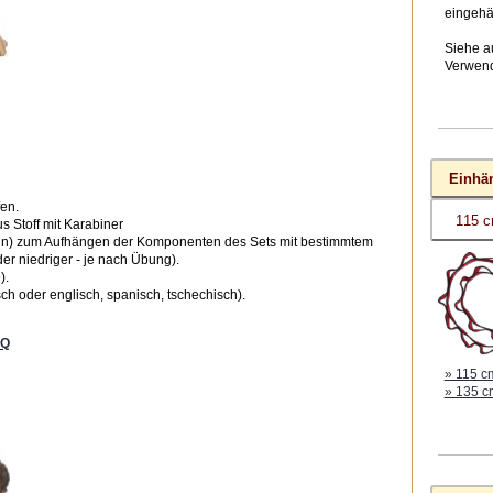
eingehä
Siehe a
Verwen
Einhä
fen.
 Stoff mit Karabiner
in) zum Aufhängen der Komponenten des Sets mit bestimmtem
r niedriger - je nach Übung).
).
ch oder englisch, spanisch, tschechisch).
AQ
» 115 c
» 135 c