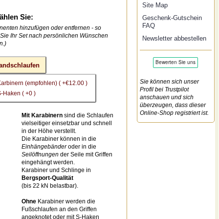
Site Map
ählen Sie:
Geschenk-Gutschein
FAQ
enten hinzufügen oder entfernen - so
Sie Ihr Set nach persönlichen Wünschen
Newsletter abbestellen
n.)
andschlaufen
Sie können sich unser
Karbinern (empfohlen) ( +€12.00 )
Profil bei Trustpilot
S-Haken ( +0 )
anschauen und sich
überzeugen, dass dieser
Online-Shop registriert ist.
Mit Karabinern
sind die Schlaufen
vielseitiger einsetzbar und schnell
in der Höhe verstellt.
Die Karabiner können in die
Einhängebänder
oder in die
Seilöffnungen
der Seile mit Griffen
eingehängt werden.
Karabiner und Schlinge in
Bergsport-Qualität
(bis 22 kN belastbar).
Ohne
Karabiner werden die
Fußschlaufen an den Griffen
angeknotet oder mit S-Haken