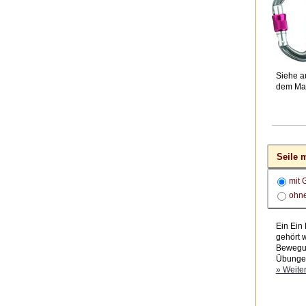
Siehe a
dem Ma
Seile m
mit 
ohne
Ein Ein 
gehört 
Bewegun
Übungen
» Weiter