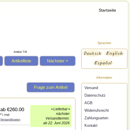
Startseite
Sprachen
Artikel 7/8
Artikelliste
Nächster >
Information
Frage zum Artikel
Versand
Datenschutz
AGB
ab
€260.00
• Lieferbar •
Widerrufsrecht
nächster
*
| zzgl.
Zahlungsarten
Versandtermin:
Versandkosten
ab 22. Juni 2026
Kontakt