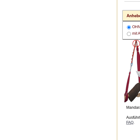
Anhebe
OH
mit 
Mandar
Ausführ
FAQ
.