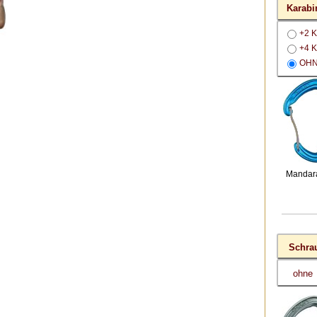
Karabi
+2 K
+4 K
OH
Mandar
Schra