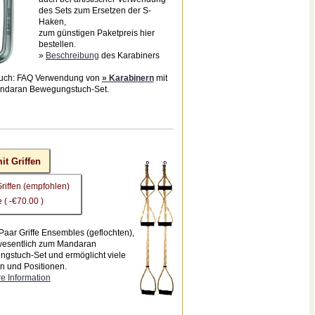
des Sets zum Ersetzen der S-
Haken,
zum günstigen Paketpreis hier
bestellen.
»
Beschreibung
des Karabiners
uch: FAQ Verwendung von
» Karabinern
mit
ndaran Bewegungstuch-Set.
it Griffen
Griffen (empfohlen)
 ( -€70.00 )
Paar Griffe Ensembles (geflochten),
wesentlich zum Mandaran
gstuch-Set und ermöglicht viele
 und Positionen.
e Information