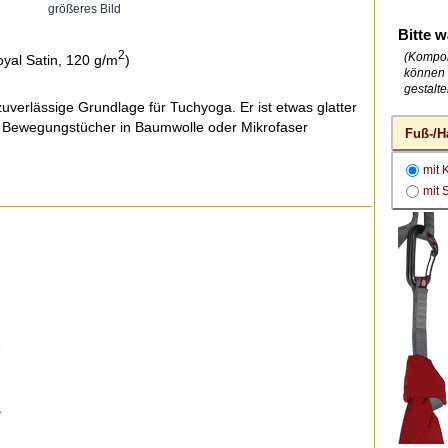
größeres Bild
Bitte w
2
(Kompon
oyal Satin, 120 g/m
)
können 
gestalte
 zuverlässige Grundlage für Tuchyoga. Er ist etwas glatter
 Bewegungstücher in Baumwolle oder Mikrofaser
Fuß-/H
mit 
mit 